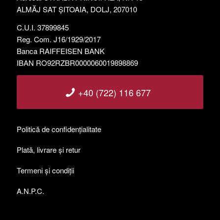
ALMĂJ SAT ȘITOAIA, DOLJ, 207010
C.U.I. 37899845
Reg. Com. J16/1929/2017
Banca RAIFFEISEN BANK
IBAN RO92RZBR0000060019898869
+40 (722) 116 677
Politică de confidențialitate
Plată, livrare și retur
Termeni și condiții
A.N.P.C.