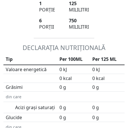
1
125
PORȚIE
MILILITRI
6
750
PORȚII
MILILITRI
DECLARAȚIA NUTRIȚIONALĂ
Tip
Per 100ML
Per 125 ML
Valoare energetică
0 kJ
0 kJ
0 kcal
0 kcal
Grăsimi
0 g
0 g
din care
Acizi grași saturați
0 g
0 g
Glucide
0 g
0 g
din care