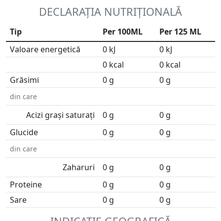
DECLARAȚIA NUTRIȚIONALĂ
Tip
Per 100ML
Per 125 ML
Valoare energetică
0 kJ
0 kJ
0 kcal
0 kcal
Grăsimi
0 g
0 g
din care
Acizi grași saturați
0 g
0 g
Glucide
0 g
0 g
din care
Zaharuri
0 g
0 g
Proteine
0 g
0 g
Sare
0 g
0 g